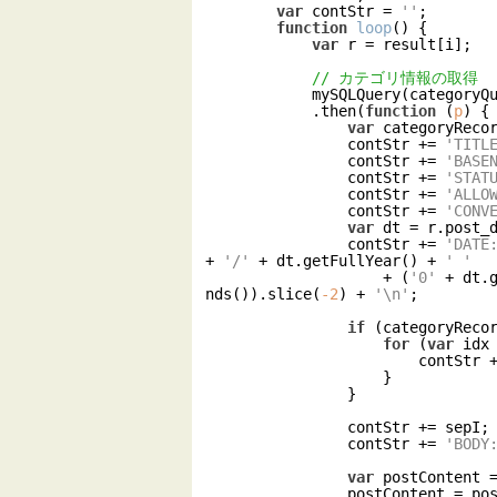
var
 contStr = 
''
;

function
loop
(
) 
{

var
 r = result[i];

// カテゴリ情報の取得
            mySQLQuery(categoryQuery + r.ID)

            .then(
function
 (
p
) 
{

var
 categoryReco
                contStr += 
'TITL
                contStr += 
'BASE
                contStr += 
'STAT
                contStr += 
'ALLO
                contStr += 
'CONV
var
 dt = r.post_d
                contStr += 
'DATE
+ 
'/'
 + dt.getFullYear() + 
' '
                    + (
'0'
 + dt.
nds()).slice(
-2
) + 
'\n'
;

if
 (categoryReco
for
 (
var
 idx
                        cont
                    }

                }

                contStr += sepI;

                contStr += 
'BODY
var
 postContent =
                postContent = postContent
