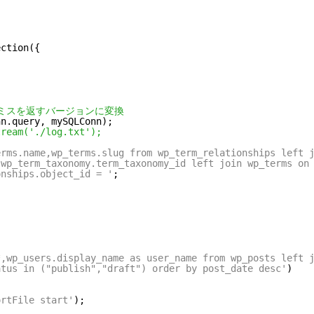
ction({

ドをプロミスを返すバージョンに変換
tream('./log.txt');
erms.name,wp_terms.slug from wp_term_relationships left 
 wp_term_taxonomy.term_taxonomy_id left join wp_terms on
onships.object_id = '
;

*,wp_users.display_name as user_name from wp_posts left 
atus in ("publish","draft") order by post_date desc'
)

ortFile start'
);
