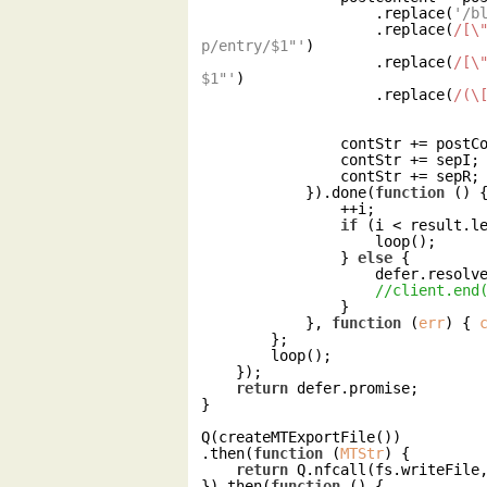
                    .replace(
'/b
                    .replace(
/[\
p/entry/$1"'
)

                    .replace(
/[\
$1"'
)

                    .replace(
/(\
                contStr += 
                contStr += sepI;

                contStr += sepR;

            }).done(
function
 (
) 
{
                ++i;

if
 (i < result.le
                    loop();

                } 
else
 {

                    defer.resolve(contStr);

//client.end
                }

            }, 
function
 (
err
) 
{ 
        };

        loop();

    });

return
 defer.promise;

}

Q(createMTExportFile())

.then(
function
 (
MTStr
) 
{

return
 Q.nfcall(fs.writeFile
}).then(
function
 (
) 
{
