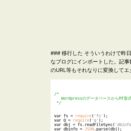
### 移行した そういうわけで昨日
なブログにインポートした。記事
のURL等もそれなりに変換して
/*

   WordpressのデータベースからMT形式のエクスポートファイルを生成する。

 */
var
 fs = 
require
(
'fs'
var
 Q = 
require
(
'q'
var
 dbj = fs.readFileSync(
'dbinf
var
 dbinfo = 
JSON
.parse(dbj);
