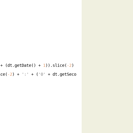
 + (dt.getDate() + 
1
)).slice(
-2
) 
ice(
-2
) + 
':'
 + (
'0'
 + dt.getSeco