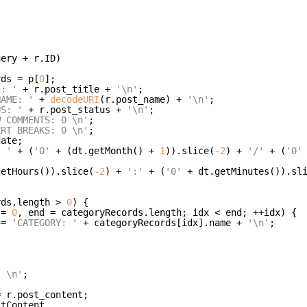
rds = p[
0
];

E: '
 + r.post_title + 
'\n'
;

NAME: '
 + 
decodeURI
(r.post_name) + 
'\n'
;

US: '
 + r.post_status + 
'\n'
;

W COMMENTS: 0 \n'
;

ERT BREAKS: 0 \n'
;

ate;

: '
 + (
'0'
 + (dt.getMonth() + 
1
)).slice(
-2
) + 
'/'
 + (
'0'
getHours()).slice(
-2
) + 
':'
 + (
'0'
 + dt.getMinutes()).sl
rds.length > 
0
) {

 = 
0
, end = categoryRecords.length; idx < end; ++idx) {

Str += 
'CATEGORY: '
 + categoryRecords[idx].name + 
'\n'
;

: \n'
;

 r.post_content;
