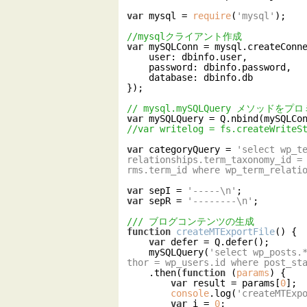
var
 mysql = 
require
(
'mysql'
);

//mysqlクライアント作成
var
 mySQLConn = mysql.createConne
user
: dbinfo.user,

password
: dbinfo.password,

database
: dbinfo.db

});

// mysql.mySQLQuery メソッ
var
//var writelog = fs.createWriteS
var
 categoryQuery = 
'select wp_t
relationships.term_taxonomy_id =
rms.term_id where wp_term_relati
var
 sepI = 
'-----\n'
var
 sepR = 
'--------\n'
;

/// ブログコンテンツの生成
function
createMTExportFile
(
) 
{

var
 defer = Q.defer();

    mySQLQuery(
'select wp_posts.
thor = wp_users.id where post_st
    .then(
function
 (
params
) 
{

var
 result = params[
0
];

console
.log(
'createMTExp
var
 i = 
0
;
