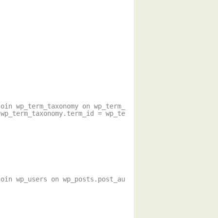
join wp_term_taxonomy on wp_term_
 wp_term_taxonomy.term_id = wp_te
join wp_users on wp_posts.post_au