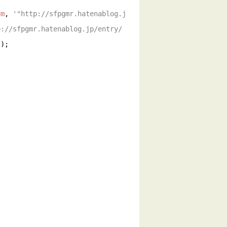
gm
, 
'"http://sfpgmr.hatenablog.j
p://sfpgmr.hatenablog.jp/entry/
'
);
