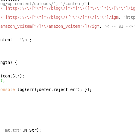
log/wp-content/uploads/'
, 
'/content/'
)

"\']http\:\/\/[^\"]*\/blog\/[^\"]*\/([^\/\"]*)\/[\"\']/i
"\']http\:\/\/[^\"]*\/blog\/([^\"\/]*)\/[\"\']/igm
,
'"htt
[amazon_vcitem[^/]*\/amazon_vcitem?\])/igm
, 
'<!-- $1 -->
postContent + 
'\n'
;



ngth) {

();
console
.log(err);defer.reject(err); });

, 
'mt.txt'
,MTStr);
