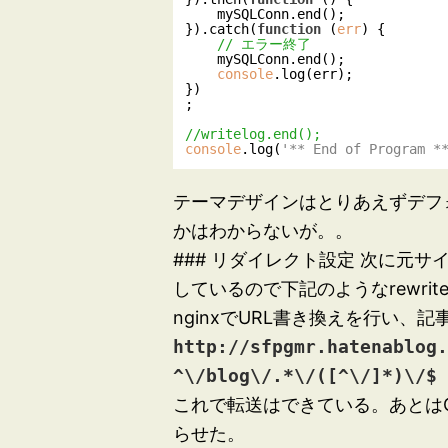
    mySQLConn.end();

}).catch(
function
 (
err
) 
{

// エラー終了
    mySQLConn.end();

console
.log(err);

})

;

//writelog.end();
console
.log(
'** End of Program *
テーマデザインはとりあえずデフ
かはわからないが。。
### リダイレクト設定 次に元サ
しているので下記のようなrewrit
nginxでURL書き換えを行い、
http://sfpgmr.hatenablog
^\/blog\/.*\/([^\/]*)\/$
これで転送はできている。あとはG
らせた。