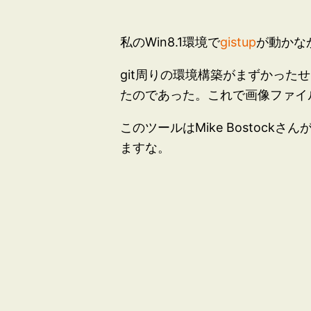
私のWin8.1環境で
gistup
が動かな
git周りの環境構築がまずかったせ
たのであった。これで画像ファイル
このツールはMike Bostock
ますな。