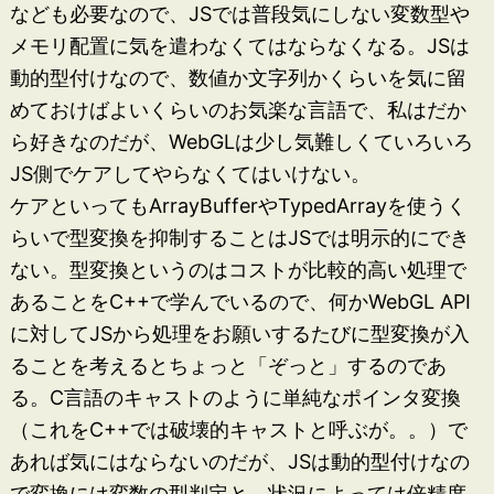
なども必要なので、JSでは普段気にしない変数型や
メモリ配置に気を遣わなくてはならなくなる。JSは
動的型付けなので、数値か文字列かくらいを気に留
めておけばよいくらいのお気楽な言語で、私はだか
ら好きなのだが、WebGLは少し気難しくていろいろ
JS側でケアしてやらなくてはいけない。
ケアといってもArrayBufferやTypedArrayを使うく
らいで型変換を抑制することはJSでは明示的にでき
ない。型変換というのはコストが比較的高い処理で
あることをC++で学んでいるので、何かWebGL API
に対してJSから処理をお願いするたびに型変換が入
ることを考えるとちょっと「ぞっと」するのであ
る。C言語のキャストのように単純なポインタ変換
（これをC++では破壊的キャストと呼ぶが。。）で
あれば気にはならないのだが、JSは動的型付けなの
で変換には変数の型判定と、状況によっては倍精度