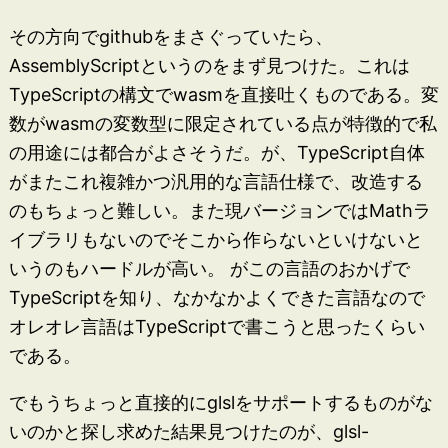
その方向でgithubをまさぐっていたら、
AssemblyScriptというのをまず見つけた。これは
TypeScriptの構文でwasmを直接吐くものである。変
数がwasmの変数型に限定されている点が特徴的で私
の用途には都合がよさそうだ。が、TypeScript自体
がまたこれ複雑かつ汎用的な言語仕様で、改造する
のもちょっと難しい。また現バージョンではMathラ
イブラリもないのでそこから作らないといけないと
いうのもハードルが高い。 がこの言語のおかげで
TypeScriptを知り、なかなかよくできた言語なので
オレオレ言語はTypeScriptで書こうと思ったくらい
である。
でもうちょっと直接的にglslをサポートするものがな
いのかと探し求めた結果見つけたのが、glsl-