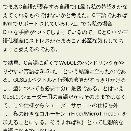
でまあC言語が現存する言語では最も私の希望をかな
えてくれるものではないかと考えた。C言語であれば
llvmでサポートされているしね。でも私の場合
C++な手癖がついてしまっているので、CとC++の言
語仕様差にストレスがたまること必至な気もしてち
ょっと萎えるのである。
で結局、C言語に近くてWebGLのハンドリングがや
りやすい言語はGLSLだ、という結論に至ったのであ
る。GLSLはベクトルと行列の演算がすっきりかける
し、型についても必要十分に厳密である。とはいえ
GLSLはシェーダー用の言語だからそのままではなく
て、この仕様からシェーダーサポートの仕様を外
し、私の好きなコルーチン（Fiber/MicroThread）を
加えることにする。そうすれば私にとって理想的な
言語になるではないか。