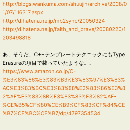
http://blogs.wankuma.com/shuujin/archive/2008/0
1/07/116317.aspx
http://d.hatena.ne.jp/mb2sync/20050324
http://d.hatena.ne.jp/faith_and_brave/20080220/1
203498818
あ、そうだ、C++テンプレートテクニックにもType
Erasureの項目で載っていたような。。
https://www.amazon.co.jp/C-
%E3%83%86%E3%83%B3%E3%83%97%E3%83%
AC%E3%83%BC%E3%83%88%E3%83%86%E3%8
2%AF%E3%83%8B%E3%83%83%E3%82%AF-
%CE%B5%CF%80%CE%B9%CF%83%CF%84%CE
%B7%CE%BC%CE%B7/dp/4797354534