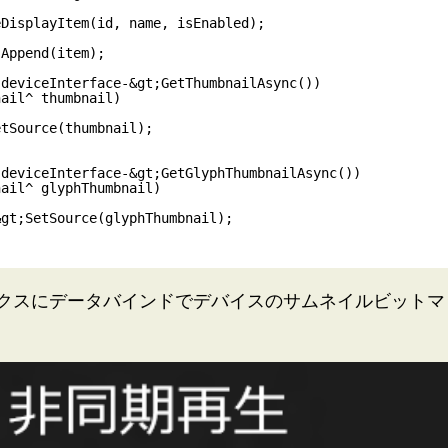
DisplayItem(id, name, isEnabled);

クスにデータバインドでデバイスのサムネイルビットマ