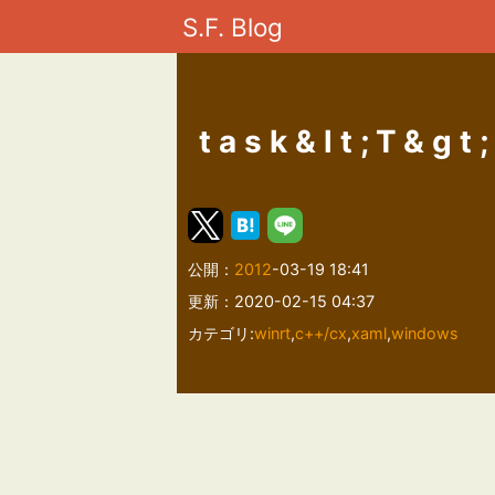
S.F. Blog
task&lt;T&g
公開：
2012
-03-19 18:41
更新：2020-02-15 04:37
カテゴリ:
winrt
,
c++/cx
,
xaml
,
windows