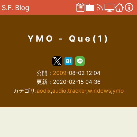
S.F. Blog
YMO - Que(1)
公開：
2009
-08-02 12:04
更新：2020-02-15 04:36
カテゴリ:
aodix
,
audio
,
tracker
,
windows
,
ymo