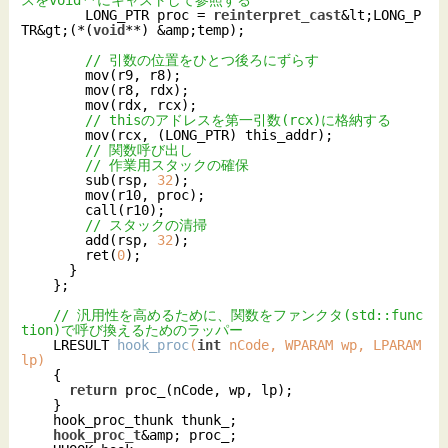
        LONG_PTR proc = 
reinterpret_cast
&lt;LONG_P
TR&gt;(*(
void
**) &amp;temp);

// 引数の位置をひとつ後ろにずらす
        mov(r9, r8);

        mov(r8, rdx);

        mov(rdx, rcx);

// thisのアドレスを第一引数(rcx)に格納する
        mov(rcx, (LONG_PTR) this_addr);

// 関数呼び出し
// 作業用スタックの確保
        sub(rsp, 
32
);

        mov(r10, proc);

        call(r10);

// スタックの清掃
        add(rsp, 
32
);

        ret(
0
);

      }

    };

// 汎用性を高めるために、関数をファンクタ(std::func
tion)で呼び換えるためのラッパー
LRESULT 
hook_proc
(
int
 nCode, WPARAM wp, LPARAM 
lp)
{

return
 proc_(nCode, wp, lp);

    }

    hook_proc_thunk thunk_;

hook_proc_t
&amp; proc_;
