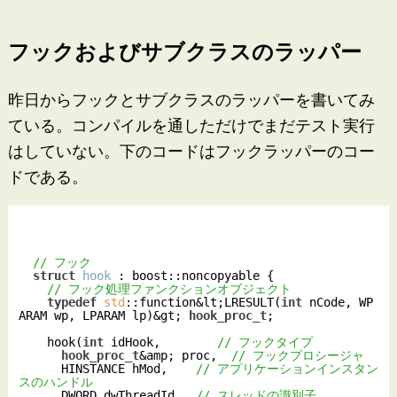
フックおよびサブクラスのラッパー
昨日からフックとサブクラスのラッパーを書いてみ
ている。コンパイルを通しただけでまだテスト実行
はしていない。下のコードはフックラッパーのコー
ドである。
// フック
struct
hook
 :
 boost::noncopyable {

// フック処理ファンクションオブジェクト
typedef
std
::function&lt;LRESULT(
int
 nCode, WP
ARAM wp, LPARAM lp)&gt; 
hook_proc_t
;

    hook(
int
 idHook,        
// フックタイプ
hook_proc_t
&amp; proc,  
// フックプロシージャ
      HINSTANCE hMod,    
// アプリケーションインスタン
スのハンドル
      DWORD dwThreadId   
// スレッドの識別子