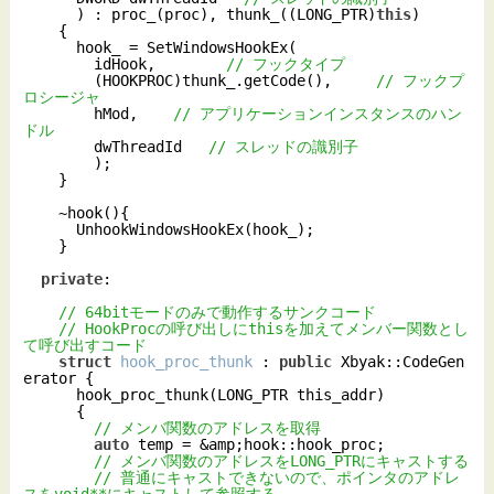
      ) : proc_(proc), thunk_((LONG_PTR)
this
)

    {

      hook_ = SetWindowsHookEx(

        idHook,        
// フックタイプ
        (HOOKPROC)thunk_.getCode(),     
// フックプ
ロシージャ
        hMod,    
// アプリケーションインスタンスのハン
ドル
        dwThreadId   
// スレッドの識別子
        );

    }

    ~hook(){

      UnhookWindowsHookEx(hook_);

    }

private
:

// 64bitモードのみで動作するサンクコード
// HookProcの呼び出しにthisを加えてメンバー関数とし
て呼び出すコード
struct
hook_proc_thunk
 :
public
 Xbyak::CodeGen
erator {

      hook_proc_thunk(LONG_PTR this_addr)

      {

// メンバ関数のアドレスを取得
auto
 temp = &amp;hook::hook_proc;

// メンバ関数のアドレスをLONG_PTRにキャストする
// 普通にキャストできないので、ポインタのアドレ
スをvoid**にキャストして参照する