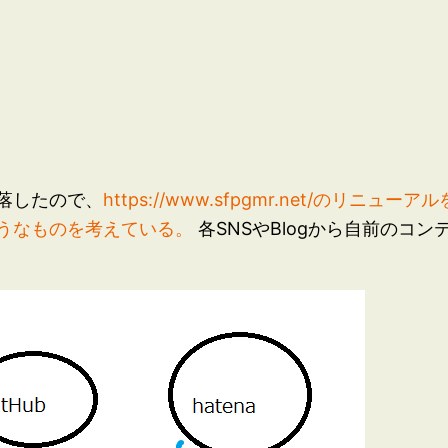
落したので、
https://www.sfpgmr.net/のリ
うなものを考えている。
各SNSやBlogから自前のコ