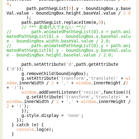
0
,

        path.pathSegList[
0
].y - boundingBox.y.base
Val.value - boundingBox.height.baseVal.value / 
2.0
        );

      path.pathSegList.replaceItem(m,
0
);

// *** 直接代入できない **//
//        path.animatedPathSegList[0].x = path.ani
matedPathSegList[0].x - boundingBox.x.baseVal.valu
e - boundingBox.width.baseVal.value / 2.0;
//        path.animatedPathSegList[0].y = path.ani
matedPathSegList[0].y - boundingBox.y.baseVal.valu
e - boundingBox.height.baseVal.value / 2.0;
      path.setAttribute(
'd'
,path.getAttribute
(
'd'
));

      g.removeChild(boundingBox);

      g.setAttribute(
'transform'
,
'translate('
 + 
wi
ndow
.innerWidth / 
2
 + 
','
 + 
window
.innerHeight /
2
+ 
')'
);

window
.addEventListener(
'resize'
,
function
(
)
{

        g.setAttribute(
'transform'
,
'translate('
 + 
window
.innerWidth / 
2
 + 
','
 + 
window
.innerHeight /
2
 + 
')'
);

      });

      g.style.display = 
'none'
;

    });

  } 
catch
 (e) {

console
.log(e);
