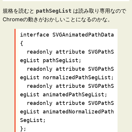
規格を読むと
pathSegList
は読み取り専用なので
Chromeの動きがおかしいことになるのかな。
interface SVGAnimatedPathData 
{

  readonly attribute SVGPathS
egList pathSegList;

  readonly attribute SVGPathS
egList normalizedPathSegList;

  readonly attribute SVGPathS
egList animatedPathSegList;

  readonly attribute SVGPathS
egList animatedNormalizedPath
SegList;

};
