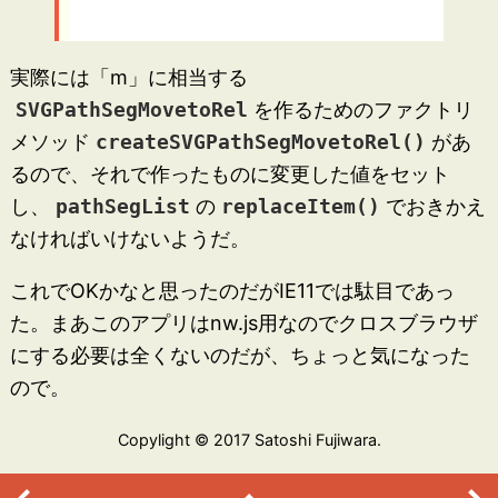
実際には「m」に相当する
SVGPathSegMovetoRel
を作るためのファクトリ
メソッド
createSVGPathSegMovetoRel()
があ
るので、それで作ったものに変更した値をセット
し、
pathSegList
の
replaceItem()
でおきかえ
なければいけないようだ。
これでOKかなと思ったのだがIE11では駄目であっ
た。まあこのアプリはnw.js用なのでクロスブラウザ
にする必要は全くないのだが、ちょっと気になった
ので。
Copylight © 2017 Satoshi Fujiwara.