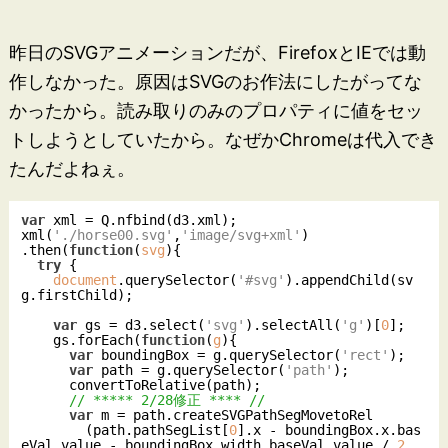
昨日のSVGアニメーションだが、FirefoxとIEでは動
作しなかった。原因はSVGのお作法にしたがってな
かったから。読み取りのみのプロパティに値をセッ
トしようとしていたから。なぜかChromeは代入でき
たんだよねぇ。
var
 xml = Q.nfbind(d3.xml);

xml(
'./horse00.svg'
,
'image/svg+xml'
)

.then(
function
(
svg
)
{

try
 {

document
.querySelector(
'#svg'
).appendChild(sv
g.firstChild);

var
 gs = d3.select(
'svg'
).selectAll(
'g'
)[
0
];

    gs.forEach(
function
(
g
)
{

var
 boundingBox = g.querySelector(
'rect'
);

var
 path = g.querySelector(
'path'
);

      convertToRelative(path);

// ***** 2/28修正 **** //
var
 m = path.createSVGPathSegMovetoRel

        (path.pathSegList[
0
].x - boundingBox.x.bas
eVal.value - boundingBox.width.baseVal.value / 
2.