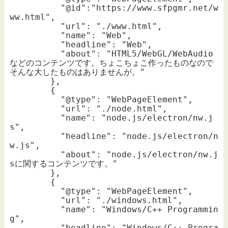
          "@id":"https://www.sfpgmr.net/w
ww.html",

          "url": "./www.html",

          "name": "Web",

          "headline": "Web",

          "about": "HTML5/WebGL/WebAudio
などのコンテンツです。ちょこちょこ作ったものなので
そんな大したものはありませんが。"

        },

        {

          "@type": "WebPageElement",

          "url": "./node.html",

          "name": "node.js/electron/nw.j
s",

          "headline": "node.js/electron/n
w.js",

          "about": "node.js/electron/nw.j
sに関するコンテンツです。"

        },

        {

          "@type": "WebPageElement",

          "url": "./windows.html",

          "name": "Windows/C++ Programmin
g",

          "headline": "Windows/C++ Progra