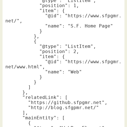
            "@type": "ListItem",

            "position": 1,

            "item": {

              "@id": "https://www.sfpgmr.
net/",

              "name": "S.F. Home Page"

            }

          },

          {

            "@type": "ListItem",

            "position": 2,

            "item": {

              "@id": "https://www.sfpgmr.
net/www.html",

              "name": "Web"

            }

          }

        ]

      },

      "relatedLink": [

        "https://github.sfpgmr.net",

        "http://blog.sfgpmr.net/"

      ],

      "mainEntity": [

        {
