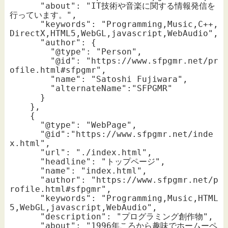
      "about": "IT技術や音楽に関する情報発信を
行っています。",

      "keywords": "Programming,Music,C++,
DirectX,HTML5,WebGL,javascript,WebAudio",

      "author": {

        "@type": "Person",

        "@id": "https://www.sfpgmr.net/pr
ofile.html#sfpgmr",

        "name": "Satoshi Fujiwara",

        "alternateName":"SFPGMR"

      }

    },

    {

      "@type": "WebPage",

      "@id":"https://www.sfpgmr.net/inde
x.html",

      "url": "./index.html",

      "headline": "トップページ",

      "name": "index.html",

      "author": "https://www.sfpgmr.net/p
rofile.html#sfpgmr",

      "keywords": "Programming,Music,HTML
5,WebGL,javascript,WebAudio",

      "description": "プログラミング創作物",

      "about": "1996年ころから趣味でホームーペ