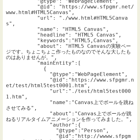
          "@type": "WebPageElement",

          "@id": "https://www.sfpgmr.net/
www.html#HTML5Canvas",

          "url": "./www.html#HTML5Canva
s",

          "name": "HTML5 Canvas",

          "headline": "HTML5 Canvas",

          "keywords":"HTML5,Canvas",

          "about": "HTML5 Canvasの実験ペー
ジです。ちょこちょこ作ったものなのでそんな大したも
のはありませんが。",

          "mainEntity":[

            {

              "@type":"WebPageElement",

              "@id":"https://www.sfpgmr.n
et/test/html5test0001.htm",

              "url":"./test/html5test000
1.htm",

              "name":"Canvas上でボールを跳ね
させてみる",

              "about":"Canvas上でボールが跳
ねるリアルタイムアニメーションを作ってみました。",

              "author":{

                "@type":"Person",

                "@id":"http://wwww.sfpgm