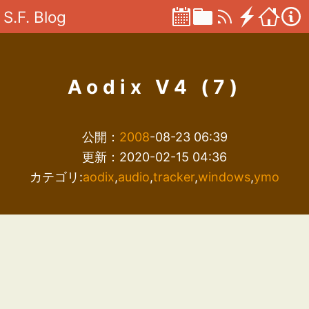
S.F. Blog
Aodix V4 (7)
公開：
2008
-08-23 06:39
更新：2020-02-15 04:36
カテゴリ:
aodix
,
audio
,
tracker
,
windows
,
ymo