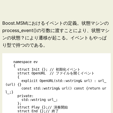
Boost.MSMにおけるイベントの定義。状態マシンの
process_event()の引数に渡すことにより、状態マシ
ンの状態？により遷移が起こる。イベントもやっぱ
り型で持つのである。
    namespace ev 

    {

      struct Init {}; // 初期化イベント

      struct OpenURL  // ファイルを開くイベント

      {

        explicit OpenURL(std::wstring& url) : url_
(url) {}

        const std::wstring& url() const {return ur
l_;}

      private:

        std::wstring url_;

      };

      struct Play {};// 演奏開始

      struct End {};// 終了
