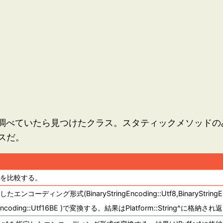
調べていたら見つけたクラス。スタティックメソッドのみで
スだ。
er^を比較する。
したエンコーディング形式(BinaryStringEncoding::Utf8,BinaryStringEn
ingEncoding::Utf16BE )で変換する。結果はPlatform::String^に格納