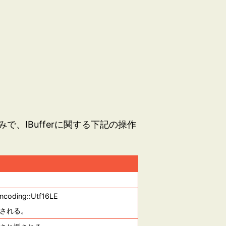
、IBufferに関する下記の操作
coding::Utf16LE
され返される。