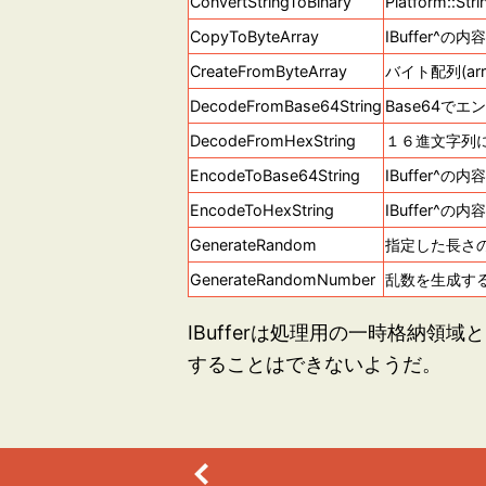
ConvertStringToBinary
Platform
CopyToByteArray
IBuffer^の
CreateFromByteArray
バイト配列(arra
DecodeFromBase64String
Base64でエン
DecodeFromHexString
１６進文字列にエン
EncodeToBase64String
IBuffer^の
EncodeToHexString
IBuffer^
GenerateRandom
指定した長さの
GenerateRandomNumber
乱数を生成す
IBufferは処理用の一時格納領域と
することはできないようだ。