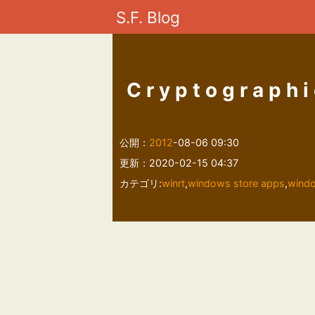
S.F. Blog
Cryptographi
公開：
2012
-08-06 09:30
更新：2020-02-15 04:37
カテゴリ:
winrt
,
windows store apps
,
wind