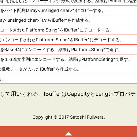
::String^を指定したエンコーディング形式で変換する。結果はIBuffer^
内容をバイト配列(array<unsinged char>^)にコピーする。
y<unsinged char>^)からIBuffer^を作成する。
コードされたPlatform::String^をIBuffer^にデコードする。
コードされたPlatform::String^をIBuffer^にデコードする。
内容をBase64にエンコードする。結果はPlatform::String^で返す。
の内容を１６進文字列にエンコードする。結果はPlatform::String^で返す。
乱数データが入ったIBuffer^を作成する。
る。
して用いられる。IBufferはCapacityとLength
Copylight © 2017 Satoshi Fujiwara.