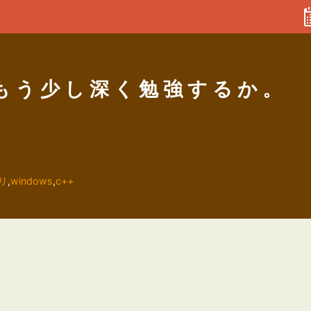
1をもう少し深く勉強するか。
リ
,
windows
,
c++