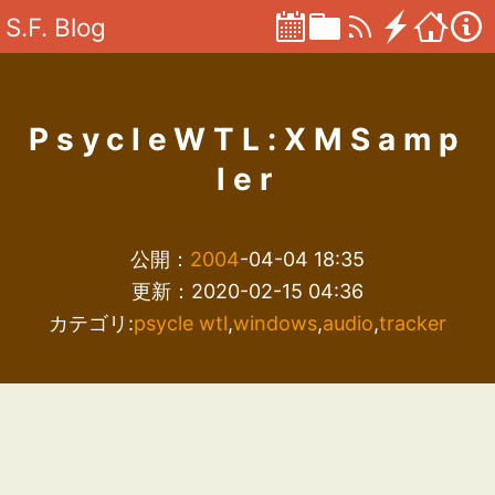
S.F. Blog
PsycleWTL:XMSamp
ler
公開：
2004
-04-04 18:35
更新：2020-02-15 04:36
カテゴリ:
psycle wtl
,
windows
,
audio
,
tracker