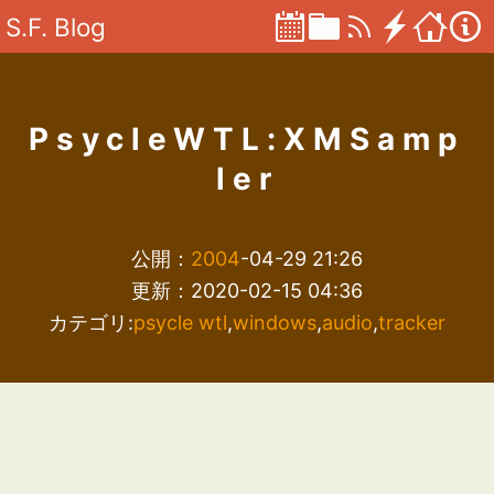
S.F. Blog
PsycleWTL:XMSamp
ler
公開：
2004
-04-29 21:26
更新：2020-02-15 04:36
カテゴリ:
psycle wtl
,
windows
,
audio
,
tracker