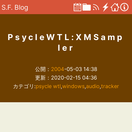
S.F. Blog
PsycleWTL:XMSamp
ler
公開：
2004
-05-03 14:38
更新：2020-02-15 04:36
カテゴリ:
psycle wtl
,
windows
,
audio
,
tracker