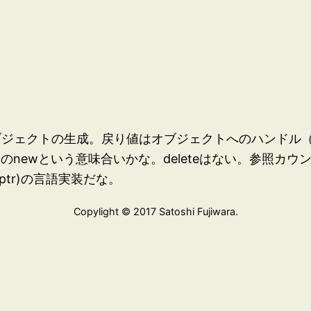
ntimeオブジェクトの生成。戻り値はオブジェクトへのハンドル（ポ
トのnewという意味合いかな。deleteはない。参照カ
_ptr)の言語実装だな。
Copylight © 2017 Satoshi Fujiwara.