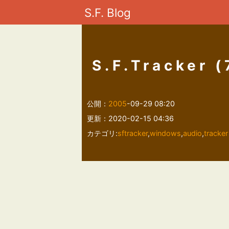
S.F. Blog
S.F.Tracker (
公開：
2005
-09-29 08:20
更新：2020-02-15 04:36
カテゴリ:
sftracker
,
windows
,
audio
,
tracker