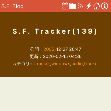
S.F. Blog
S.F. Tracker(139)
公開：
2005
-12-27 20:47
更新：2020-02-15 04:36
カテゴリ:
sftracker
,
windows
,
audio
,
tracker