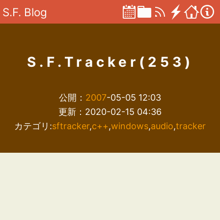
S.F. Blog
S.F.Tracker(253)
公開：
2007
-05-05 12:03
更新：2020-02-15 04:36
カテゴリ:
sftracker
,
c++
,
windows
,
audio
,
tracker