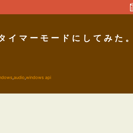
・タイマーモードにしてみた
ndows
,
audio
,
windows api