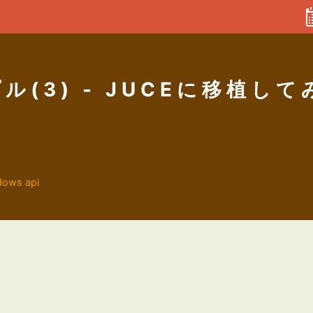
プル(3) - JUCEに移植して
dows api