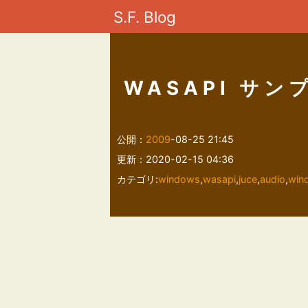
S.F. Blog
WASAPI サン
公開：
2009
-08-25 21:45
更新：2020-02-15 04:36
カテゴリ:
windows
,
wasapi
,
juce
,
audio
,
win