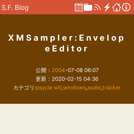
S.F. Blog
XMSampler:Envelop
eEditor
公開：
2004
-07-08 06:07
更新：2020-02-15 04:36
カテゴリ:
psycle wtl
,
windows
,
audio
,
tracker