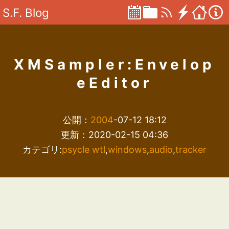
S.F. Blog
XMSampler:Envelop
eEditor
公開：
2004
-07-12 18:12
更新：2020-02-15 04:36
カテゴリ:
psycle wtl
,
windows
,
audio
,
tracker