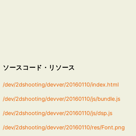
ソースコード・リソース
/dev/2dshooting/devver/20160110/index.html
/dev/2dshooting/devver/20160110/js/bundle.js
/dev/2dshooting/devver/20160110/js/dsp.js
/dev/2dshooting/devver/20160110/res/Font.png