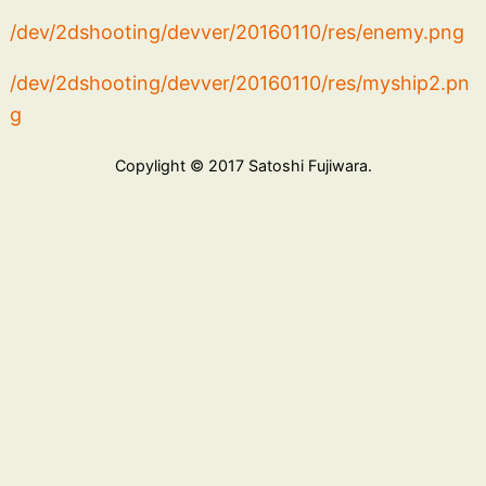
/dev/2dshooting/devver/20160110/res/enemy.png
/dev/2dshooting/devver/20160110/res/myship2.pn
g
Copylight © 2017 Satoshi Fujiwara.