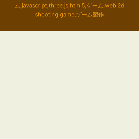
ム
,
javascript
,
three.js
,
html5
,
ゲーム
,
web 2d
shooting game
,
ゲーム製作