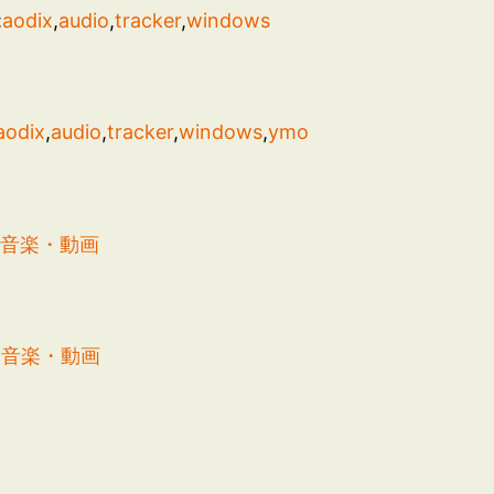
:
aodix
,
audio
,
tracker
,
windows
aodix
,
audio
,
tracker
,
windows
,
ymo
:
音楽・動画
:
音楽・動画
: