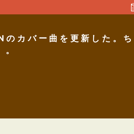
DEENのカバー曲を更新した
。。