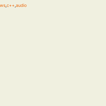
ows
,
c++
,
audio